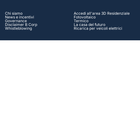
Chi siamo
Accedi all'area 3D Residenziale
News e incentivi
Fotovoltaico
Governance
Termico
Disclaimer B Corp
La casa del futuro
Whistleblowing
Ricarica per veicoli elettrici
AZIENDALE
HELP CENTER
Accedi all'area 3D Aziendale
Assistenza
Autoproduzione Energia
Contatti
Efficienza energetica
Tutorial
Operation & Maintenance
Casi di successo
Soluzioni Finanziarie
FAQ
Lavora con Noi
SOCIAL
Facebook
Instagram
Linkedin